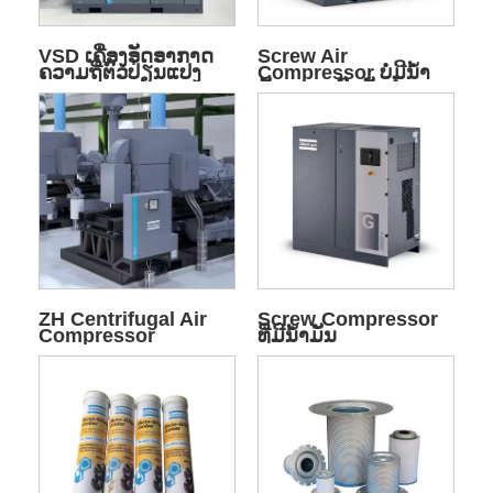
VSD ເຄື່ອງອັດອາກາດ
Screw Air
ຄວາມຖີ່ຕົວປ່ຽນແປງ
Compressor ບໍ່ມີນ້ໍາ
ມັນຄວາມກົດດັນຕ່ໍາ
ZH Centrifugal Air
Screw Compressor
Compressor
ທີ່ມີນ້ໍາມັນ