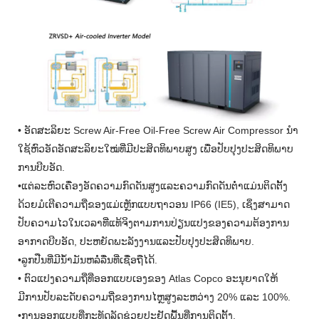
• ອັດສະລິຍະ Screw Air-Free Oil-Free Screw Air Compressor ນຳ
ໃຊ້ຫົວອັດອັດສະລິຍະໃໝ່ທີ່ມີປະສິດທິພາບສູງ ເພື່ອປັບປຸງປະສິດທິພາບ
ການບີບອັດ.
•ແຕ່ລະຫົວເຄື່ອງອັດຄວາມກົດດັນສູງແລະຄວາມກົດດັນຕ່ໍາແມ່ນຕິດຕັ້ງ
ດ້ວຍມໍເຕີຄວາມຖີ່ຂອງແມ່ເຫຼັກແບບຖາວອນ IP66 (IE5), ເຊິ່ງສາມາດ
ປັບຄວາມໄວໃນເວລາທີ່ແທ້ຈິງຕາມການປ່ຽນແປງຂອງຄວາມຕ້ອງການ
ອາກາດບີບອັດ, ປະຫຍັດພະລັງງານແລະປັບປຸງປະສິດທິພາບ.
•ລູກປືນທີ່ມີນ້ໍາມັນຫລໍ່ລື່ນທີ່ເຊື່ອຖືໄດ້.
• ຕົວແປງຄວາມຖີ່ທີ່ອອກແບບເອງຂອງ Atlas Copco ອະນຸຍາດໃຫ້
ມີການປັບລະດັບຄວາມຖີ່ຂອງການໄຫຼສູງລະຫວ່າງ 20% ແລະ 100%.
•ການອອກແບບທີ່ກະທັດລັດຊ່ວຍປະຢັດພື້ນທີ່ການຕິດຕັ້ງ.