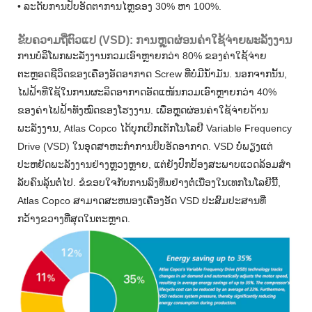
• ລະດັບການປັບອັດຕາການໄຫຼຂອງ 30% ຫາ 100%.
ຂັບຄວາມຖີ່ຕົວແປ (VSD): ການຫຼຸດຜ່ອນຄ່າໃຊ້ຈ່າຍພະລັງງານ
ການບໍລິໂພກພະລັງງານກວມເອົາຫຼາຍກວ່າ 80% ຂອງຄ່າໃຊ້ຈ່າຍ
ຕະຫຼອດຊີວິດຂອງເຄື່ອງອັດອາກາດ Screw ທີ່ບໍ່ມີນໍ້າມັນ. ນອກຈາກນັ້ນ,
ໄຟຟ້າທີ່ໃຊ້ໃນການຜະລິດອາກາດອັດແໜ້ນກວມເອົາຫຼາຍກວ່າ 40%
ຂອງຄ່າໄຟຟ້າທັງໝົດຂອງໂຮງງານ. ເພື່ອຫຼຸດຜ່ອນຄ່າໃຊ້ຈ່າຍດ້ານ
ພະລັງງານ, Atlas Copco ໄດ້ບຸກເບີກເຕັກໂນໂລຢີ Variable Frequency
Drive (VSD) ໃນອຸດສາຫະກໍາການບີບອັດອາກາດ. VSD ບໍ່ພຽງແຕ່
ປະຫຍັດພະລັງງານຢ່າງຫຼວງຫຼາຍ, ແຕ່ຍັງປົກປ້ອງສະພາບແວດລ້ອມສໍາ
ລັບຄົນລຸ້ນຕໍ່ໄປ. ຂໍຂອບໃຈກັບການລົງທຶນຢ່າງຕໍ່ເນື່ອງໃນເທກໂນໂລຍີນີ້,
Atlas Copco ສາມາດສະຫນອງເຄື່ອງອັດ VSD ປະສົມປະສານທີ່
ກວ້າງຂວາງທີ່ສຸດໃນຕະຫຼາດ.