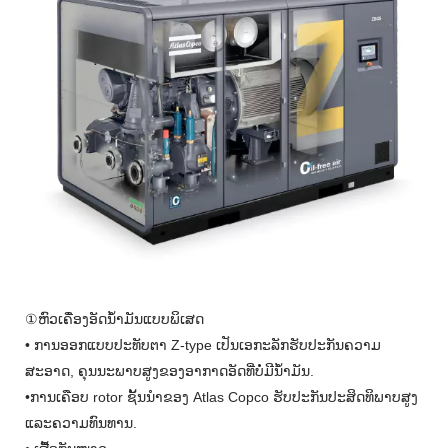
①ຫົວເຄື່ອງອັດນ້ຳມັນແບບພິເສດ
• ການອອກແບບປະທັບຕາ Z-type ເປັນເອກະລັກຮັບປະກັນຄວາມ
ສະອາດ, ຄຸນນະພາບສູງຂອງອາກາດອັດທີ່ບໍ່ມີນ້ໍາມັນ.
•ການເຄືອບ rotor ຊັ້ນນໍາຂອງ Atlas Copco ຮັບປະກັນປະສິດທິພາບສູງ
ແລະຄວາມທົນທານ.