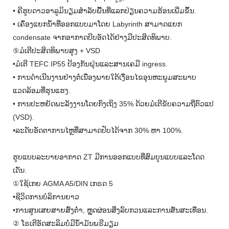
• ຄີຮູບດາວອາລູມິນຽມສໍາລັບພື້ນທີ່ແລກປ່ຽນຄວາມຮ້ອນເພີ່ມຂຶ້ນ.
• ເຄື່ອງແຍກນ້ໍາທີ່ອອກແບບມາໂດຍ Labyrinth ສາມາດແຍກ
condensate ຈາກອາກາດບີບອັດໄດ້ຢ່າງມີປະສິດທິພາບ.
⑤ມໍເຕີປະສິດທິພາບສູງ + VSD
•ມໍເຕີ TEFC IP55 ປ້ອງກັນຝຸ່ນແລະສານເຄມີ ingress.
• ການດໍາເນີນງານຢ່າງຕໍ່ເນື່ອງພາຍໃຕ້ເງື່ອນໄຂອຸນຫະພູມສະພາບ
ແວດລ້ອມທີ່ຮຸນແຮງ.
• ການປະຫຍັດພະລັງງານໂດຍກົງເຖິງ 35% ດ້ວຍມໍເຕີຂັບຄວາມຖີ່ຕົວແປ
(VSD).
•ລະດັບອັດຕາການໄຫຼທີ່ສາມາດປັບໄດ້ຈາກ 30% ຫາ 100%.
ຮູບແບບລະບາຍອາກາດ ZT ມີການອອກແບບທີ່ສົມບູນແບບແລະໂດດ
ເດັ່ນ.
①ໃຊ້ເກຍ AGMA A5/DIN ເກຣດ 5
•ຊີວິດການບໍລິການຍາວ
•ການສູນເສຍສາຍສົ່ງຕ່ໍາ, ຫຼຸດຜ່ອນສິ່ງລົບກວນແລະການສັ່ນສະເທືອນ.
② ໂຣເຕີອັດສະລິມບໍ່ມີນ້ຳມັນພຣີມຽມ