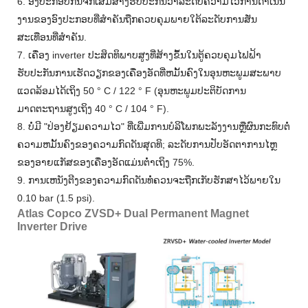
6. ອົງປະກອບກົນຈັກເສີມສ້າງຮັບປະກັນວ່າລະດັບຄວາມໄວການດໍາເນີນ
ງານຂອງອົງປະກອບທີ່ສໍາຄັນຖືກຄວບຄຸມພາຍໃຕ້ລະດັບການສັ່ນ
ສະເທືອນທີ່ສໍາຄັນ.
7. ເຄື່ອງ inverter ປະສິດທິພາບສູງທີ່ສ້າງຂຶ້ນໃນຕູ້ຄວບຄຸມໄຟຟ້າ
ຮັບປະກັນການເຮັດວຽກຂອງເຄື່ອງອັດທີ່ຫມັ້ນຄົງໃນອຸນຫະພູມສະພາບ
ແວດລ້ອມໄດ້ເຖິງ 50 ° C / 122 ° F (ອຸນຫະພູມປະຕິບັດການ
ມາດຕະຖານສູງເຖິງ 40 ° C / 104 ° F).
8. ບໍ່ມີ "ປ່ອງຢ້ຽມຄວາມໄວ" ທີ່ເພີ່ມການບໍລິໂພກພະລັງງານຫຼືຜົນກະທົບຕໍ່
ຄວາມຫມັ້ນຄົງຂອງຄວາມກົດດັນສຸດທິ; ລະດັບການປັບອັດຕາການໄຫຼ
ຂອງອາຍແກັສຂອງເຄື່ອງອັດແມ່ນຕໍ່າເຖິງ 75%.
9. ການເຫນັງຕີງຂອງຄວາມກົດດັນທໍ່ຄວນຈະຖືກເກັບຮັກສາໄວ້ພາຍໃນ
0.10 bar (1.5 psi).
Atlas Copco ZVSD+ Dual Permanent Magnet
Inverter Drive