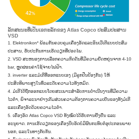
ລັກສະນະທີ່ເປັນເອກະລັກຂອງ Atlas Copco ປະສົມປະສານ
VSD
1. Elektronikon* ພ້ອມກັນຄວບຄຸມເຄື່ອງອັດແລະອິນເວີເຕີແບບປະສົມ
ປະສານ, ຮັບປະກັນການເຮັດວຽກທີ່ປອດໄພ.
2. VSD ສະຫນອງການເລືອກຄວາມກົດດັນທີ່ມີຄວາມຍືດຫຍຸ່ນຈາກ 4-10
bar, ຫຼຸດຜ່ອນຄ່າໃຊ້ຈ່າຍໄຟຟ້າ.
3. inverter ແລະມໍເຕີທີ່ອອກແບບເອງ (ມີລູກປືນປ້ອງກັນ) ໃຫ້
ປະສິດທິພາບສູງໃນທົ່ວລະດັບຄວາມໄວທັງຫມົດ.
4. ມໍເຕີໄດ້ຖືກອອກແບບໂດຍສະເພາະສໍາລັບການດໍາເນີນງານທີ່ມີຄວາມ
ໄວຕ່ໍາ, ພິຈາລະນາຢ່າງເຕັມສ່ວນຄວາມຕ້ອງການຄວາມເຢັນຂອງທັງມໍເຕີ
ແລະເຄື່ອງອັດດ້ວຍຄວາມໄວຕ່ໍາ.
5. ເຄື່ອງອັດ Atlas Copco VSD ທັງໝົດໄດ້ຮັບການຢັ້ງຢືນ ແລະ
ອະນຸຍາດ. ການເຮັດວຽກຂອງເຄື່ອງບີບອັດບໍ່ມີຜົນກະທົບຕໍ່ອຸປະກອນພາຍ
ນອກ, ແລະໃນທາງກັບກັນ.