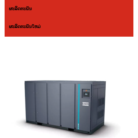
ຜະລິດຕະພັນ
ຜະລິດຕະພັນໃຫມ່