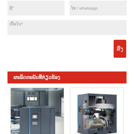
ສົ່ງ
ຜະ​ລິດ​ຕະ​ພັນ​ທີ່​ກ່ຽວ​ຂ້ອງ