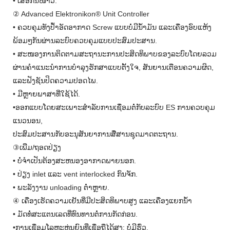
• ເສື້ອກັນໜາວ.
② Advanced Elektronikon® Unit Controller
• ຄວບຄຸມທັງປ້ຳອັດອາກາດ Screw ແບບບໍ່ມີນ້ຳມັນ ແລະເຄື່ອງອົບແຫ້ງ
ພ້ອມໆກັນຜ່ານລະບົບຄວບຄຸມແບບປະສົມປະສານ.
• ສະໜອງການຕິດຕາມສະຖານະການປະສິດທິພາບຂອງລະບົບໂດຍລວມ
ຜ່ານຄຳແນະນຳການບຳລຸງຮັກສາແບບຕັ້ງໃຈ, ສັນຍານເຕືອນຄວາມຜິດ,
ແລະຟັງຊັນປິດຄວາມປອດໄພ.
• ມີຫຼາຍພາສາທີ່ໃຊ້ໄດ້.
•ອອກແບບໂດຍສະເພາະສໍາລັບການເຊື່ອມຕໍ່ກັບລະບົບ ES ການຄວບຄຸມ
ແນວນອນ,
ປະສົມປະສານກັບອະນຸສັນຍາການສື່ສານຊຸດມາດຕະຖານ.
③ເພີ່ມ/ຖອດປ່ຽງ
• ບໍ່ຈໍາເປັນຕ້ອງສະຫນອງອາກາດພາຍນອກ.
• ປ່ຽງ inlet ແລະ vent interlocked ກົນຈັກ.
• ພະລັງງານ unloading ຕໍ່າຫຼາຍ.
④ ເຄື່ອງເຮັດຄວາມເຢັນທີ່ມີປະສິດທິພາບສູງ ແລະເຄື່ອງແຍກນໍ້າ
• ມັດທໍ່ສະແຕນເລດທີ່ທົນທານຕໍ່ການກັດກ່ອນ.
•ການເຊື່ອມໂລຫະຫຸ່ນຍົນທີ່ເຊື່ອຖືໄດ້ສູງ; ບໍ່ມີຮົ່ວ.