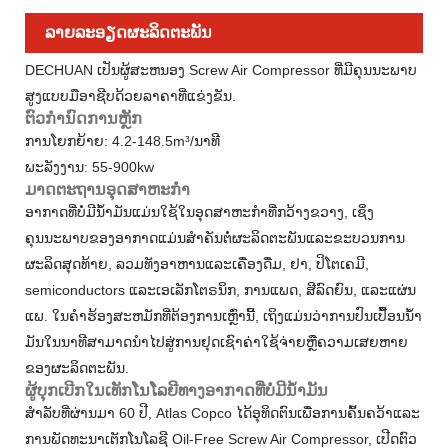
ລາຍ​ລະ​ອຽດ​ຜະ​ລິດ​ຕະ​ພັນ
DECHUAN ເປັນຜູ້ສະຫນອງ Screw Air Compressor ທີ່ມີຄຸນນະພາບ
ສູງແບບມືອາຊີບດ້ວຍລາຄາທີ່ແຂ່ງຂັນ.
ຕົວກໍານົດການຫຼັກ
ການໂຍກຍ້າຍ: 4.2-148.5m³/ນາທີ
ພະລັງງານ: 55-900kw
ມາດຕະຖານອຸດສາຫະກໍາ
ອາກາດທີ່ບໍ່ມີນໍ້າມັນແມ່ນໃຊ້ໃນອຸດສາຫະກໍາທີ່ກວ້າງຂວາງ, ເຊິ່ງ
ຄຸນນະພາບຂອງອາກາດແມ່ນສໍາຄັນຕໍ່ຜະລິດຕະພັນແລະຂະບວນການ
ຜະລິດສຸດທ້າຍ, ລວມທັງອາຫານແລະເຄື່ອງດື່ມ, ຢາ, ປິໂຕເຄມີ,
semiconductors ແລະເອເລັກໂຕຣນິກ, ການແພດ, ສີລົດຍົນ, ແລະແຜ່ນ
ແພ. ໃນຄໍາຮ້ອງສະຫມັກທີ່ຕ້ອງການເຫຼົ່ານີ້, ເຖິງແມ່ນວ່າການປົນເປື້ອນນ້ໍາ
ມັນໃນນາທີສາມາດນໍາໄປສູ່ການຢຸດເຊົາຄ່າໃຊ້ຈ່າຍຫຼືຄວາມເສຍຫາຍ
ຂອງຜະລິດຕະພັນ.
ຜູ້ບຸກເບີກໃນເທັກໂນໂລຍີທາງອາກາດທີ່ບໍ່ມີນໍ້າມັນ
ສໍາລັບທີ່ຜ່ານມາ 60 ປີ, Atlas Copco ໄດ້ອຸທິດຕົນເພື່ອການຄົ້ນຄວ້າແລະ
ການພັດທະນາເຕັກໂນໂລຊີ Oil-Free Screw Air Compressor, ເປີດຕົວ