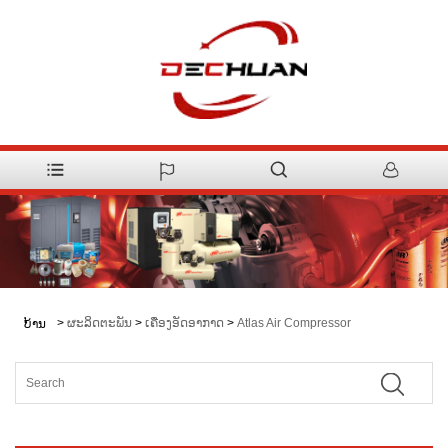
>
ຜະລິດຕະພັນ
>
ເຄື່ອງອັດອາກາດ
>
Atlas Air Compressor
ບ້ານ