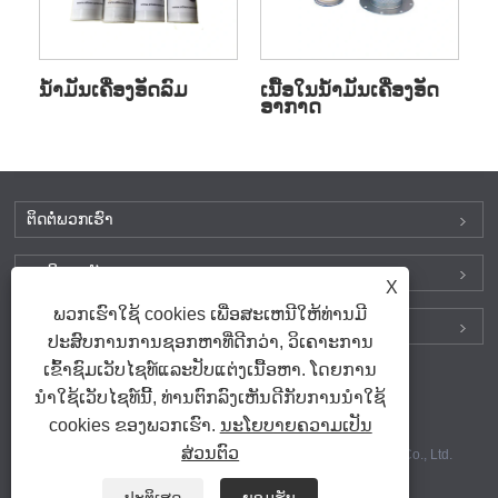
ນ້ຳມັນເຄື່ອງອັດລົມ
ເນື້ອໃນນ້ຳມັນເຄື່ອງອັດ
ອາກາດ
ຕິດ​ຕໍ່​ພວກ​ເຮົາ
ຜະລິດຕະພັນ
X
ພວກເຮົາໃຊ້ cookies ເພື່ອສະເຫນີໃຫ້ທ່ານມີ
ຊອກຫາພວກເຮົາໃນສື່ສັງຄົມ
ປະສົບການການຊອກຫາທີ່ດີກວ່າ, ວິເຄາະການ
ເຂົ້າຊົມເວັບໄຊທ໌ແລະປັບແຕ່ງເນື້ອຫາ. ໂດຍການ
ນໍາໃຊ້ເວັບໄຊທ໌ນີ້, ທ່ານຕົກລົງເຫັນດີກັບການນໍາໃຊ້
ລິ້ງຄ໌
|
Sitemap
|
RSS
|
XML
|
cookies ຂອງພວກເຮົາ.
ນະໂຍບາຍຄວາມເປັນ
Privacy Policy
ສ່ວນຕົວ
ສະຫງວນລິຂະສິດ © 2025 Dechuan Compressor (Shanghai) Co., Ltd.