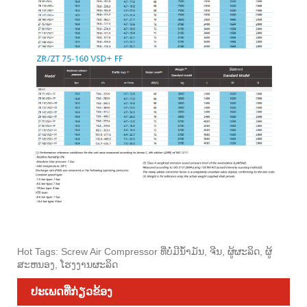
Hot Tags: Screw Air Compressor ທີ່ບໍ່ມີນ້ໍາມັນ, ຈີນ, ຜູ້ຜະລິດ, ຜູ້
ສະຫນອງ, ໂຮງງານຜະລິດ
ປະເພດທີ່ກ່ຽວຂ້ອງ