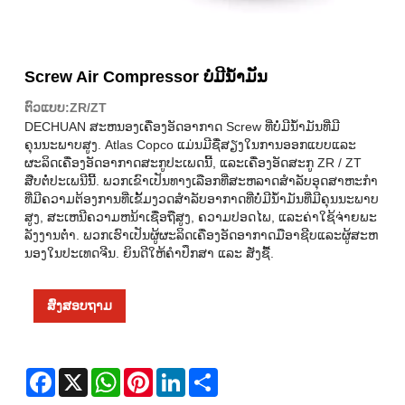
Screw Air Compressor ບໍ່ມີນໍ້າມັນ
ຕົວແບບ:ZR/ZT
DECHUAN ສະຫນອງເຄື່ອງອັດອາກາດ Screw ທີ່ບໍ່ມີນ້ໍາມັນທີ່ມີ
ຄຸນນະພາບສູງ. Atlas Copco ແມ່ນມີຊື່ສຽງໃນການອອກແບບແລະ
ຜະລິດເຄື່ອງອັດອາກາດສະກູປະເພດນີ້, ແລະເຄື່ອງອັດສະກູ ZR / ZT
ສືບຕໍ່ປະເພນີນີ້. ພວກເຂົາເປັນທາງເລືອກທີ່ສະຫລາດສໍາລັບອຸດສາຫະກໍາ
ທີ່ມີຄວາມຕ້ອງການທີ່ເຂັ້ມງວດສໍາລັບອາກາດທີ່ບໍ່ມີນ້ໍາມັນທີ່ມີຄຸນນະພາບ
ສູງ, ສະເຫນີຄວາມຫນ້າເຊື່ອຖືສູງ, ຄວາມປອດໄພ, ແລະຄ່າໃຊ້ຈ່າຍພະ
ລັງງານຕ່ໍາ. ພວກເຮົາເປັນຜູ້ຜະລິດເຄື່ອງອັດອາກາດມືອາຊີບແລະຜູ້ສະຫ
ນອງໃນປະເທດຈີນ. ຍິນດີໃຫ້ຄຳປຶກສາ ແລະ ສັ່ງຊື້.
ສົ່ງສອບຖາມ
Facebook
X
WhatsApp
Pinterest
LinkedIn
Share