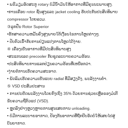
• ພຣີມຽມອັດສະກູ rotary ບໍ່ມີນ້ຳມັນໃຫ້ອາກາດທີ່ມີຄຸນນະພາບສູງ.
•ການເຄືອບ rotor ຊັ້ນສູງແລະ jacket cooling ຮັບປະກັນປະສິດທິພາບ
compressor ໂດຍລວມ.
③ລູກປືນ Rotor Superior
•ຮັກສາຄວາມຫມັ້ນຄົງສູງພາຍໃຕ້ເງື່ອນໄຂການໂຫຼດຕ່າງໆ.
• ປັບຕົວເຂົ້າກັບການປ່ຽນແປງການໂຫຼດໄດ້ງ່າຍ.
④ ເຄື່ອງເຢັນອາກາດທີ່ມີປະສິດທິພາບສູງ
•ສະແຕນເລດ precooler ກັບຊຸດລະບາຍຄວາມຮ້ອນ.
•ປະສິດທິພາບການແລກປ່ຽນຄວາມຮ້ອນທີ່ເຫນືອກວ່າ.
•ງ່າຍຕໍ່ການເຮັດຄວາມສະອາດ.
• ພັດລົມເຮັດຄວາມເຢັນແບບ radial ທີ່ມີສຽງດັງ, ພະລັງງານຕໍ່າ.
⑤ VSD ປະສົມປະສານ
• ການປະຢັດພະລັງງານໂດຍກົງເຖິງ 35% ດ້ວຍການຊ່ວຍເຫຼືອຂອງມໍເຕີ
ຂັບຄວາມຖີ່ຕົວແປ (VSD).
• ຫຼຸດລົງຢ່າງຫຼວງຫຼາຍການສູນເສຍການ unloading.
• ບໍ່ມີການລະບາຍອາກາດ, ປ້ອງກັນອາກາດທີ່ຖືກບີບອັດບໍ່ໃຫ້ເສຍໄປສູ່
ບັນຍາກາດ.