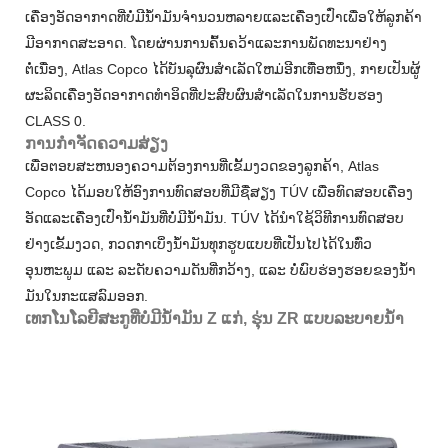
ເຄື່ອງອັດອາກາດທີ່ບໍ່ມີນ້ໍາມັນຈໍານວນຫລາຍແລະເຄື່ອງເປົ່າເພື່ອໃຫ້ລູກຄ້າ
ມີອາກາດສະອາດ. ໂດຍຜ່ານການຄົ້ນຄວ້າແລະການພັດທະນາຢ່າງ
ຕໍ່ເນື່ອງ, Atlas Copco ໄດ້ບັນລຸຜົນສໍາເລັດໃຫມ່ອີກເທື່ອຫນຶ່ງ, ກາຍເປັນຜູ້
ຜະລິດເຄື່ອງອັດອາກາດທໍາອິດທີ່ປະສົບຜົນສໍາເລັດໃນການຮັບຮອງ
CLASS 0.
ການກໍາຈັດຄວາມສ່ຽງ
ເພື່ອຕອບສະຫນອງຄວາມຕ້ອງການທີ່ເຂັ້ມງວດຂອງລູກຄ້າ, Atlas
Copco ໄດ້ມອບໃຫ້ອົງການທົດສອບທີ່ມີຊື່ສຽງ TÚV ເພື່ອທົດສອບເຄື່ອງ
ອັດແລະເຄື່ອງເປົ່ານ້ໍາມັນທີ່ບໍ່ມີນ້ໍາມັນ. TÚV ໄດ້ນຳໃຊ້ວິທີການທົດສອບ
ຢ່າງເຂັ້ມງວດ, ກວດກາເບິ່ງນ້ຳມັນທຸກຮູບແບບທີ່ເປັນໄປໄດ້ໃນທົ່ວ
ອຸນຫະພູມ ແລະ ລະດັບຄວາມດັນທີ່ກວ້າງ, ແລະ ບໍ່ພົບຮ່ອງຮອຍຂອງນ້ຳ
ມັນໃນກະແສລົມອອກ.
ເທກໂນໂລຍີສະກູທີ່ບໍ່ມີນ້ໍາມັນ Z ແກ່, ຮຸ່ນ ZR ແບບລະບາຍນ້ໍາ