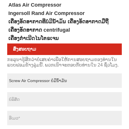
Atlas Air Compressor
Ingersoll Rand Air Compressor
ເຄື່ອງອັດອາກາດທີ່ບໍ່ມີນໍ້າມັນ
ເຄື່ອງອັດອາກາດມືຖື
ເຄື່ອງອັດອາກາດ centrifugal
ເຄື່ອງກໍາເນີດໄນໂຕຣເຈນ
ສົ່ງສອບຖາມ
ກະລຸນາຮູ້ສຶກວ່າບໍ່ເສຍຄ່າເພື່ອໃຫ້ການສອບຖາມຂອງທ່ານໃນ
ແບບຟອມຂ້າງລຸ່ມນີ້. ພວກເຮົາຈະຕອບກັບທ່ານໃນ 24 ຊົ່ວໂມງ.