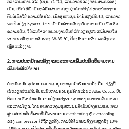
ກວ່າເກນທີ່ກໍານົດໄວ້ (ເຊັ່ນ: 71 ℃), ແກນວາວປິດວົງຈອນນ້ໍາມັນເຄື່ອງ
ເຢັນ, ເຮັດໃຫ້ນ້ໍາມັນຫລໍ່ລື່ນສາມາດໄຫຼວຽນໂດຍກົງໄປຫາຫນ່ວຍງານ
ຕົ້ນຕໍເພື່ອໃຫ້ຄວາມຮ້ອນໄວ. ເມື່ອອຸນຫະພູມນ້ໍາມັນສູງເກີນໄປ, ແກນວາວ
ຈະເປີດປ່ຽງ bypass, ນໍາພານ້ໍາມັນຜ່ານເຄື່ອງເຮັດຄວາມເຢັນເພື່ອເຮັດ
ຄວາມເຢັນ, ໃຫ້ແນ່ໃຈວ່າຫນ່ວຍງານຕົ້ນຕໍເຮັດວຽກຢູ່ສະເຫມີພາຍໃນ
ຂອບເຂດທີ່ເຫມາະສົມຂອງ 68-85 ℃, ປ້ອງກັນການຂົ້ນແລະສິ່ງເສດ
ເຫຼືອພະລັງງານ.
2. ການປະຫຍັດພະລັງງານແລະການເພີ່ມປະສິດທິພາບການ
ເພີ່ມປະສິດທິພາບ
ບໍ່ເຫມືອນກັບອຸປະກອນຄວບຄຸມອຸນຫະພູມກົນຈັກແບບດັ້ງເດີມ, ປ່ຽງນີ້
ເຮັດວຽກຮ່ວມກັນກັບລະບົບການຄວບຄຸມອັດສະລິຍະ Atlas Copco, ປັບ
ຕົວແບບເຄື່ອນໄຫວກັບການປ່ຽນແປງຂອງອຸນຫະພູມອາກາດລ້ອມຮອບ
ແລະການໂຫຼດ. ໂດຍການຄວບຄຸມອຸນຫະພູມນ້ໍາມັນຢ່າງແນ່ນອນ, ການ
ສູນເສຍປະສິດທິພາບທີ່ເກີດຈາກການ overheating ຫຼື overcooling
ຂອງ compressor ໄດ້ຖືກຫຼຸດລົງ, ການບໍລິໂພກພະລັງງານຫຼຸດລົງ 10%
-15% ແລະການປັບປຸງປະສິດທິພາບພະລັງງານຂອງລະບົບໂດຍລວມຢ່າງ