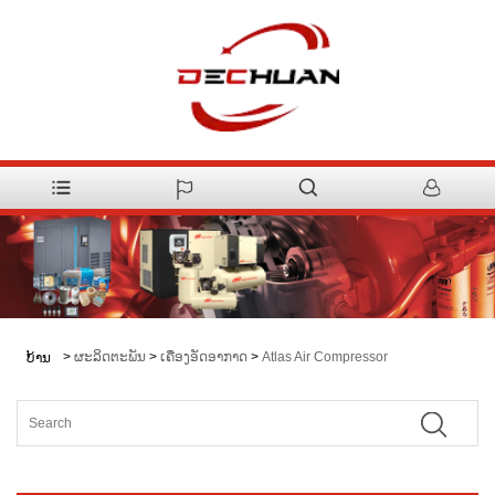
>
ຜະລິດຕະພັນ
>
ເຄື່ອງອັດອາກາດ
>
Atlas Air Compressor
ບ້ານ