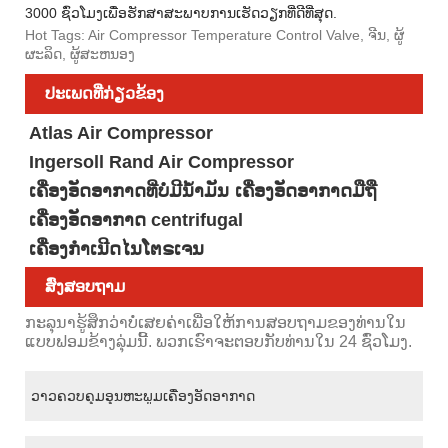
3000 ຊົ່ວໂມງເພື່ອຮັກສາສະພາບການເຮັດວຽກທີ່ດີທີ່ສຸດ.
Hot Tags: Air Compressor Temperature Control Valve, ຈີນ, ຜູ້
ຜະລິດ, ຜູ້ສະຫນອງ
ປະເພດທີ່ກ່ຽວຂ້ອງ
Atlas Air Compressor
Ingersoll Rand Air Compressor
ເຄື່ອງອັດອາກາດທີ່ບໍ່ມີນໍ້າມັນ
ເຄື່ອງອັດອາກາດມືຖື
ເຄື່ອງອັດອາກາດ centrifugal
ເຄື່ອງກໍາເນີດໄນໂຕຣເຈນ
ສົ່ງສອບຖາມ
ກະລຸນາຮູ້ສຶກວ່າບໍ່ເສຍຄ່າເພື່ອໃຫ້ການສອບຖາມຂອງທ່ານໃນ
ແບບຟອມຂ້າງລຸ່ມນີ້. ພວກເຮົາຈະຕອບກັບທ່ານໃນ 24 ຊົ່ວໂມງ.