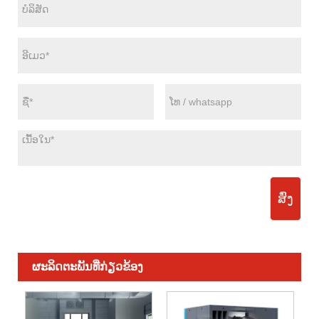
ສົ່ງ
ຜະ​ລິດ​ຕະ​ພັນ​ທີ່​ກ່ຽວ​ຂ້ອງ