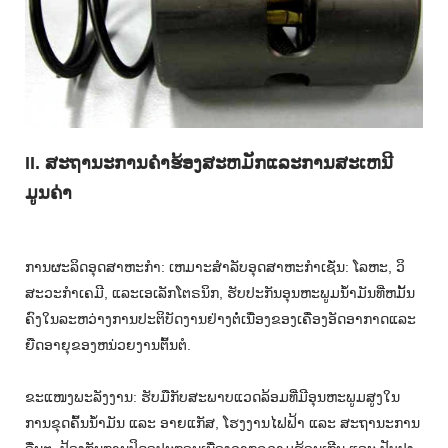
II. ສະຖານະການຄໍາຮ້ອງສະຫມັກແລະການສະເຫນີ
ມູນຄ່າ
ການຜະລິດອຸດສາຫະກໍາ: ເຫມາະສໍາລັບອຸດສາຫະກໍາເຊັ່ນ: ໂລຫະ, ວິ
ສະວະກໍາເຄມີ, ແລະເອເລັກໂຕຣນິກ, ຮັບປະກັນອຸນຫະພູມນ້ໍາມັນທີ່ຫມັ້ນ
ຄົງໃນລະຫວ່າງການປະຕິບັດງານຢ່າງຕໍ່ເນື່ອງຂອງເຄື່ອງອັດອາກາດແລະ
ຍືດອາຍຸຂອງຫນ່ວຍງານຕົ້ນຕໍ.
ຂະແໜງພະລັງງານ: ຮັບມືກັບສະພາບແວດລ້ອມທີ່ມີອຸນຫະພູມສູງໃນ
ການຂຸດຄົ້ນນ້ຳມັນ ແລະ ອາຍແກັສ, ໂຮງງານໄຟຟ້າ ແລະ ສະຖານະການ