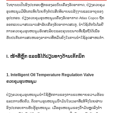
ໃນຖານະເປັນອົງປະກອບຫຼັກຂອງລະບົບເຄື່ອງອັດອາກາດ, ປ່ຽງຄວບຄຸມ
ອຸນຫະພູມມີຜົນກະທົບໂດຍກົງຕໍ່ປະສິດທິພາບພະລັງງານແລະອາຍຸຂອງ
ອຸປະກອນ. ປ່ຽງຄວບຄຸມອຸນຫະພູມເຄື່ອງອັດອາກາດ Atlas Copco ຖືກ
ອອກແບບມາສະເພາະສໍາລັບເຄື່ອງອັດອາກາດສະກູ, ນໍາໃຊ້ເຕັກໂນໂລຢີ
ການຄວບຄຸມອຸນຫະພູມອັດສະລິຍະແລະຄຸນນະພາບທີ່ເຊື່ອຖືໄດ້ເພື່ອ
ຮັບປະກັນການສະຫນອງອາກາດທີ່ຫມັ້ນຄົງໃນການນໍາໃຊ້ອຸດສາຫະກໍາ.
I. ໜ້າທີ່ຫຼັກ ແລະຂໍ້ໄດ້ປຽບທາງດ້ານເຕັກນິກ
1. Intelligent Oil Temperature Regulation Valve
ຄວບຄຸມອຸນຫະພູມ
ປ່ຽງຄວບຄຸມອຸນຫະພູມນໍາໃຊ້ຫຼັກການຂອງການຂະຫຍາຍຄວາມຮ້ອນ
ແລະການຫົດຕົວ, ຕິດຕາມອຸນຫະພູມນ້ໍາມັນໃນເວລາທີ່ແທ້ຈິງໂດຍຜ່ານ
ອົງປະກອບການຮັບຮູ້ອຸນຫະພູມ. ເມື່ອອຸນຫະພູມຂອງນ້ໍາມັນຫຼຸດລົງຕໍ່າ