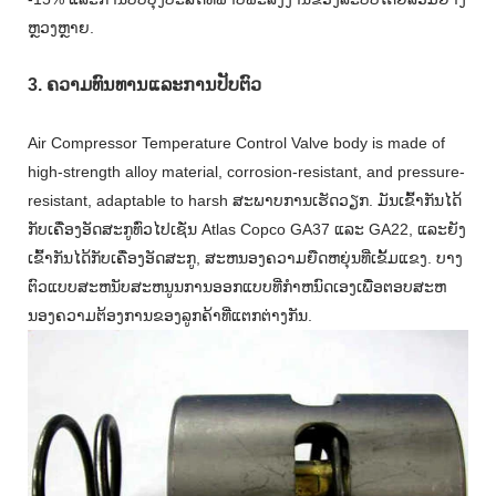
ຫຼວງຫຼາຍ.
3. ຄວາມທົນທານແລະການປັບຕົວ
Air Compressor Temperature Control Valve body is made of
high-strength alloy material, corrosion-resistant, and pressure-
resistant, adaptable to harsh ສະພາບການເຮັດວຽກ. ມັນເຂົ້າກັນໄດ້
ກັບເຄື່ອງອັດສະກູທົ່ວໄປເຊັ່ນ Atlas Copco GA37 ແລະ GA22, ແລະຍັງ
ເຂົ້າກັນໄດ້ກັບເຄື່ອງອັດສະກູ, ສະຫນອງຄວາມຍືດຫຍຸ່ນທີ່ເຂັ້ມແຂງ. ບາງ
ຕົວແບບສະຫນັບສະຫນູນການອອກແບບທີ່ກໍາຫນົດເອງເພື່ອຕອບສະຫ
ນອງຄວາມຕ້ອງການຂອງລູກຄ້າທີ່ແຕກຕ່າງກັນ.