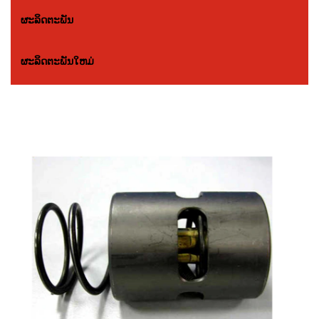
ຜະລິດຕະພັນ
ຜະລິດຕະພັນໃຫມ່