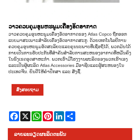
ວາວຄວບຄຸມອຸນຫະພູມເຄື່ອງອັດອາກາດ
ວາວຄວບຄຸມອຸນຫະພູມເຄື່ອງອັດອາກາດຂອງ Atlas Copco ຖືກອອກ
ແບບມາສະເພາະສໍາລັບເຄື່ອງອັດອາກາດສະກູ. ດ້ວຍເທກໂນໂລຍີການ
ຄວບຄຸມອຸນຫະພູມອັດສະລິຍະແລະຄຸນນະພາບທີ່ເຊື່ອຖືໄດ້, ພວກມັນໄດ້
ກາຍເປັນການຮັບປະກັນທີ່ສໍາຄັນສໍາລັບການສະຫນອງອາກາດທີ່ຫມັ້ນຄົງ
ໃນຂົງເຂດອຸດສາຫະກໍາ. ພວກເຮົາມີໂຮງງານຜະລິດຂອງພວກເຮົາເອງ
ແລະເປັນຜູ້ຜະລິດ Atlas Accessories ມືອາຊີບແລະຜູ້ສະຫນອງໃນ
ປະເທດຈີນ. ຍິນດີໃຫ້ຄຳປຶກສາ ແລະ ສັ່ງຊື້.
ສົ່ງສອບຖາມ
Facebook
X
WhatsApp
Pinterest
LinkedIn
Share
ລາຍ​ລະ​ອຽດ​ຜະ​ລິດ​ຕະ​ພັນ