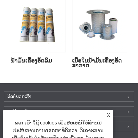
ນ້ຳມັນເຄື່ອງອັດລົມ
ເນື້ອໃນນ້ຳມັນເຄື່ອງອັດ
ອາກາດ
ຕິດ​ຕໍ່​ພວກ​ເຮົາ
ຜະລິດຕະພັນ
X
ພວກເຮົາໃຊ້ cookies ເພື່ອສະເຫນີໃຫ້ທ່ານມີ
ຊອກຫາພວກເຮົາໃນສື່ສັງຄົມ
ປະສົບການການຊອກຫາທີ່ດີກວ່າ, ວິເຄາະການ