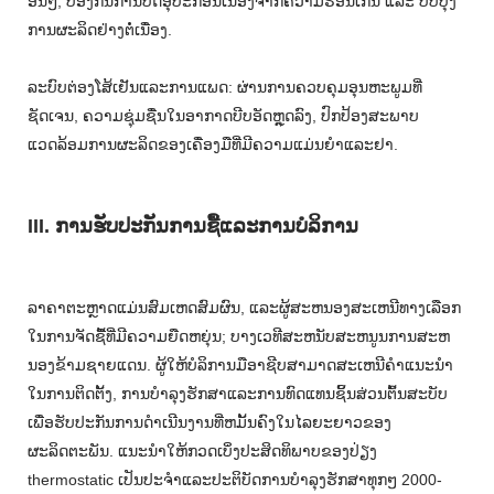
ອື່ນໆ, ປ້ອງກັນການປິດອຸປະກອນເນື່ອງຈາກຄວາມຮ້ອນເກີນ ແລະ ປັບປຸງ
ການຜະລິດຢ່າງຕໍ່ເນື່ອງ.
ລະບົບຕ່ອງໂສ້ເຢັນແລະການແພດ: ຜ່ານການຄວບຄຸມອຸນຫະພູມທີ່
ຊັດເຈນ, ຄວາມຊຸ່ມຊື່ນໃນອາກາດບີບອັດຫຼຸດລົງ, ປົກປ້ອງສະພາບ
ແວດລ້ອມການຜະລິດຂອງເຄື່ອງມືທີ່ມີຄວາມແມ່ນຍໍາແລະຢາ.
III. ການ​ຮັບ​ປະ​ກັນ​ການ​ຊື້​ແລະ​ການ​ບໍ​ລິ​ການ​
ລາຄາຕະຫຼາດແມ່ນສົມເຫດສົມຜົນ, ແລະຜູ້ສະຫນອງສະເຫນີທາງເລືອກ
ໃນການຈັດຊື້ທີ່ມີຄວາມຍືດຫຍຸ່ນ; ບາງເວທີສະຫນັບສະຫນູນການສະຫ
ນອງຂ້າມຊາຍແດນ. ຜູ້ໃຫ້ບໍລິການມືອາຊີບສາມາດສະເຫນີຄໍາແນະນໍາ
ໃນການຕິດຕັ້ງ, ການບໍາລຸງຮັກສາແລະການທົດແທນຊິ້ນສ່ວນຕົ້ນສະບັບ
ເພື່ອຮັບປະກັນການດໍາເນີນງານທີ່ຫມັ້ນຄົງໃນໄລຍະຍາວຂອງ
ຜະລິດຕະພັນ. ແນະນໍາໃຫ້ກວດເບິ່ງປະສິດທິພາບຂອງປ່ຽງ
thermostatic ເປັນປະຈໍາແລະປະຕິບັດການບໍາລຸງຮັກສາທຸກໆ 2000-