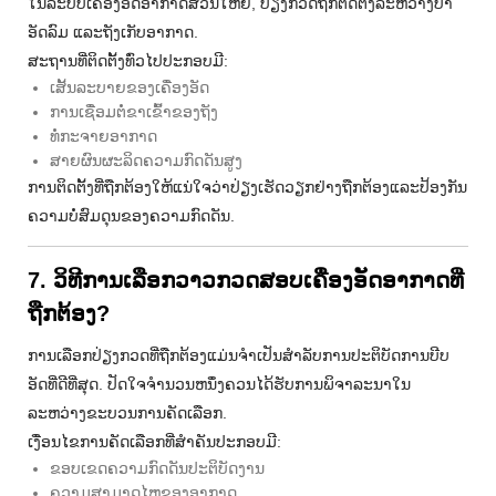
ໃນລະບົບເຄື່ອງອັດອາກາດສ່ວນໃຫຍ່, ປ່ຽງກວດຖືກຕິດຕັ້ງລະຫວ່າງປໍ້າ
ອັດລົມ ແລະຖັງເກັບອາກາດ.
ສະຖານທີ່ຕິດຕັ້ງທົ່ວໄປປະກອບມີ:
ເສັ້ນລະບາຍຂອງເຄື່ອງອັດ
ການເຊື່ອມຕໍ່ຂາເຂົ້າຂອງຖັງ
ທໍ່ກະຈາຍອາກາດ
ສາຍຜົນຜະລິດຄວາມກົດດັນສູງ
ການຕິດຕັ້ງທີ່ຖືກຕ້ອງໃຫ້ແນ່ໃຈວ່າປ່ຽງເຮັດວຽກຢ່າງຖືກຕ້ອງແລະປ້ອງກັນ
ຄວາມບໍ່ສົມດຸນຂອງຄວາມກົດດັນ.
7. ວິທີການເລືອກວາວກວດສອບເຄື່ອງອັດອາກາດທີ່
ຖືກຕ້ອງ?
ການເລືອກປ່ຽງກວດທີ່ຖືກຕ້ອງແມ່ນຈໍາເປັນສໍາລັບການປະຕິບັດການບີບ
ອັດທີ່ດີທີ່ສຸດ. ປັດໃຈຈໍານວນຫນຶ່ງຄວນໄດ້ຮັບການພິຈາລະນາໃນ
ລະຫວ່າງຂະບວນການຄັດເລືອກ.
ເງື່ອນໄຂການຄັດເລືອກທີ່ສໍາຄັນປະກອບມີ:
ຂອບເຂດຄວາມກົດດັນປະຕິບັດງານ
ຄວາມ​ສາ​ມາດ​ໄຫຼ​ຂອງ​ອາ​ກາດ​