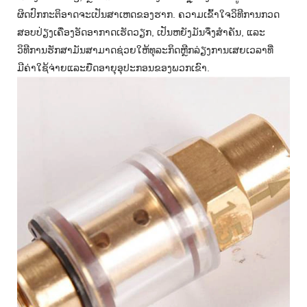
ຜິດປົກກະຕິອາດຈະເປັນສາເຫດຂອງຮາກ. ຄວາມເຂົ້າໃຈວິທີການກວດ
ສອບປ່ຽງເຄື່ອງອັດອາກາດເຮັດວຽກ, ເປັນຫຍັງມັນຈຶ່ງສໍາຄັນ, ແລະ
ວິທີການຮັກສາມັນສາມາດຊ່ວຍໃຫ້ທຸລະກິດຫຼີກລ່ຽງການເສຍເວລາທີ່
ມີຄ່າໃຊ້ຈ່າຍແລະຍືດອາຍຸອຸປະກອນຂອງພວກເຂົາ.