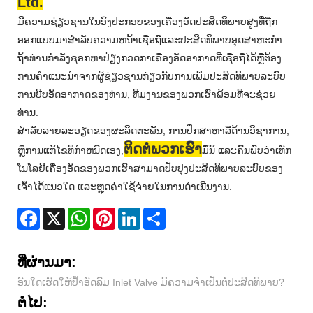
Ltd.
ມີຄວາມຊ່ຽວຊານໃນອົງປະກອບຂອງເຄື່ອງອັດປະສິດທິພາບສູງທີ່ຖືກ
ອອກແບບມາສໍາລັບຄວາມຫນ້າເຊື່ອຖືແລະປະສິດທິພາບອຸດສາຫະກໍາ.
ຖ້າທ່ານກໍາລັງຊອກຫາປ່ຽງກວດກາເຄື່ອງອັດອາກາດທີ່ເຊື່ອຖືໄດ້ຫຼືຕ້ອງ
ການຄໍາແນະນໍາຈາກຜູ້ຊ່ຽວຊານກ່ຽວກັບການເພີ່ມປະສິດທິພາບລະບົບ
ການບີບອັດອາກາດຂອງທ່ານ, ທີມງານຂອງພວກເຮົາພ້ອມທີ່ຈະຊ່ວຍ
ທ່ານ.
ສໍາລັບລາຍລະອຽດຂອງຜະລິດຕະພັນ, ການປຶກສາຫາລືດ້ານວິຊາການ,
ຕິດຕໍ່ພວກເຮົາ
ຫຼືການແກ້ໄຂທີ່ກໍາຫນົດເອງ,
ມື້ນີ້ ແລະຄົ້ນພົບວ່າເທັກ
ໂນໂລຍີເຄື່ອງອັດຂອງພວກເຮົາສາມາດປັບປຸງປະສິດທິພາບລະບົບຂອງ
ເຈົ້າໄດ້ແນວໃດ ແລະຫຼຸດຄ່າໃຊ້ຈ່າຍໃນການດໍາເນີນງານ.
Facebook
X
WhatsApp
Pinterest
LinkedIn
Share
ທີ່ຜ່ານມາ:
ອັນໃດເຮັດໃຫ້ປ້ຳອັດລົມ Inlet Valve ມີຄວາມຈຳເປັນຕໍ່ປະສິດທິພາບ?
ຕໍ່ໄປ: