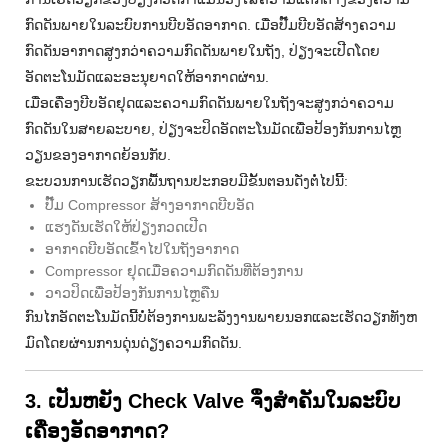
ກົດດັນພາຍໃນລະບົບການບີບອັດອາກາດ. ເມື່ອປັ໊ມບີບອັດສ້າງຄວາມ
ກົດດັນອາກາດສູງກວ່າຄວາມກົດດັນພາຍໃນຖັງ, ປ່ຽງຈະເປີດໂດຍ
ອັດຕະໂນມັດແລະອະນຸຍາດໃຫ້ອາກາດຜ່ານ.
ເມື່ອເຄື່ອງບີບອັດຢຸດແລະຄວາມກົດດັນພາຍໃນຖັງຈະສູງກວ່າຄວາມ
ກົດດັນໃນສາຍລະບາຍ, ປ່ຽງຈະປິດອັດຕະໂນມັດເພື່ອປ້ອງກັນການໄຫຼ
ວຽນຂອງອາກາດຍ້ອນກັບ.
ຂະບວນການເຮັດວຽກພື້ນຖານປະກອບມີຂັ້ນຕອນດັ່ງຕໍ່ໄປນີ້:
ປັ໊ມ Compressor ສ້າງອາກາດບີບອັດ
ແຮງດັນເຮັດໃຫ້ປ່ຽງກວດເປີດ
ອາກາດບີບອັດເຂົ້າໄປໃນຖັງອາກາດ
Compressor ຢຸດເມື່ອຄວາມກົດດັນທີ່ຕ້ອງການ
ວາວປິດເພື່ອປ້ອງກັນການໄຫຼຄືນ
ກົນໄກອັດຕະໂນມັດນີ້ບໍ່ຕ້ອງການພະລັງງານພາຍນອກແລະເຮັດວຽກທັງຫ
ມົດໂດຍຜ່ານການດຸ່ນດ່ຽງຄວາມກົດດັນ.
3. ເປັນຫຍັງ Check Valve ຈຶ່ງສຳຄັນໃນລະບົບ
ເຄື່ອງອັດອາກາດ?