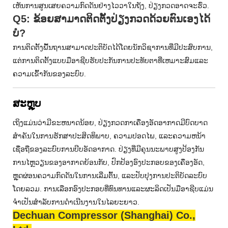
ເຫັນການສູນເສຍຄວາມກົດດັນຢ່າງໄວວາໃນຖັງ, ປ່ຽງກວດອາດຈະຮົ່ວ.
Q5: ຂ້ອຍສາມາດຕິດຕັ້ງປ່ຽງກວດດ້ວຍຕົນເອງໄດ້
ບໍ?
ການຕິດຕັ້ງພື້ນຖານສາມາດປະຕິບັດໄດ້ໂດຍນັກວິຊາການທີ່ມີປະສົບການ,
ແຕ່ການຕິດຕັ້ງແບບມືອາຊີບຮັບປະກັນການປະທັບຕາທີ່ເຫມາະສົມແລະ
ຄວາມເຂົ້າກັນຂອງລະບົບ.
ສະຫຼຸບ
ເຖິງແມ່ນວ່າມີຂະຫນາດນ້ອຍ, ປ່ຽງກວດກາເຄື່ອງອັດອາກາດມີບົດບາດ
ສໍາຄັນໃນການຮັກສາປະສິດທິພາບ, ຄວາມປອດໄພ, ແລະຄວາມຫນ້າ
ເຊື່ອຖືຂອງລະບົບການບີບອັດອາກາດ. ປ່ຽງທີ່ມີຄຸນນະພາບສູງປ້ອງກັນ
ການໄຫຼວຽນຂອງອາກາດຍ້ອນກັບ, ປົກປ້ອງອົງປະກອບຂອງເຄື່ອງອັດ,
ຫຼຸດຜ່ອນຄວາມກົດດັນໃນການເລີ່ມຕົ້ນ, ແລະປັບປຸງການປະຕິບັດລະບົບ
ໂດຍລວມ. ການເລືອກອົງປະກອບທີ່ທົນທານແລະຜະລິດເປັນມືອາຊີບແມ່ນ
ຈໍາເປັນສໍາລັບການດໍາເນີນງານໃນໄລຍະຍາວ.
Dechuan Compressor (Shanghai) Co.,