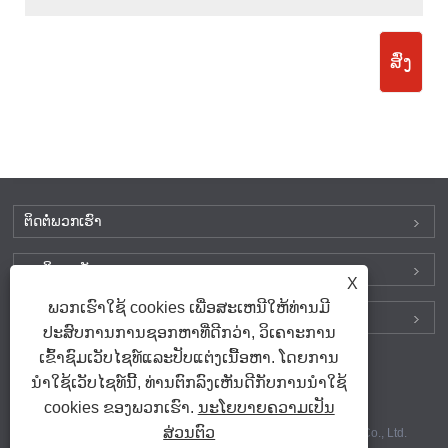
ສົ່ງ
ຕິດ​ຕໍ່​ພວກ​ເຮົາ
ຜະລິດຕະພັນ
X
ພວກເຮົາໃຊ້ cookies ເພື່ອສະເຫນີໃຫ້ທ່ານມີ
ຊອກຫາພວກເຮົາໃນສື່ສັງຄົມ
ປະສົບການການຊອກຫາທີ່ດີກວ່າ, ວິເຄາະການ
ເຂົ້າຊົມເວັບໄຊທ໌ແລະປັບແຕ່ງເນື້ອຫາ. ໂດຍການ
ນໍາໃຊ້ເວັບໄຊທ໌ນີ້, ທ່ານຕົກລົງເຫັນດີກັບການນໍາໃຊ້
ລິ້ງຄ໌
|
Sitemap
|
RSS
|
XML
|
cookies ຂອງພວກເຮົາ.
ນະໂຍບາຍຄວາມເປັນ
Privacy Policy
ສ່ວນຕົວ
ສະຫງວນລິຂະສິດ © 2025 Dechuan Compressor (Shanghai) Co., Ltd.