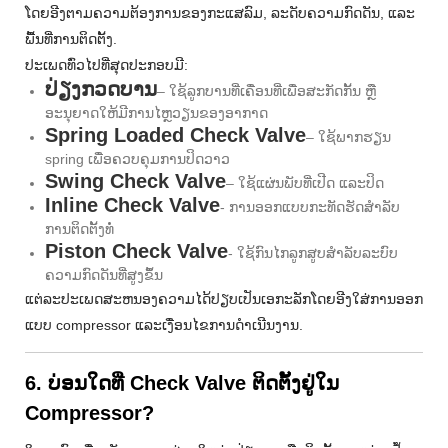
ໂດຍອີງຕາມຄວາມຕ້ອງການຂອງກະແສລົມ, ລະດັບຄວາມກົດດັນ, ແລະ
ພື້ນທີ່ການຕິດຕັ້ງ.
ປະເພດທົ່ວໄປທີ່ສຸດປະກອບມີ:
ປ່ຽງກວດບານ
– ໃຊ້ລູກບານທີ່ເຄື່ອນທີ່ເພື່ອສະກັດກັ້ນ ຫຼື
ອະນຸຍາດໃຫ້ມີການໄຫຼວຽນຂອງອາກາດ
Spring Loaded Check Valve
– ໃຊ້ພາກຮຽນ
spring ເພື່ອຄວບຄຸມການປິດວາວ
Swing Check Valve
– ໃຊ້ແຜ່ນພັບທີ່ເປີດ ແລະປິດ
Inline Check Valve
- ການ​ອອກ​ແບບ​ກະ​ທັດ​ຮັດ​ສໍາ​ລັບ​
ການ​ຕິດ​ຕັ້ງ​ທໍ່​
Piston Check Valve
- ໃຊ້ກົນໄກລູກສູບສໍາລັບລະບົບ
ຄວາມກົດດັນທີ່ສູງຂຶ້ນ
ແຕ່​ລະ​ປະ​ເພດ​ສະ​ຫນອງ​ຄວາມ​ໄດ້​ປຽບ​ເປັນ​ເອ​ກະ​ລັກ​ໂດຍ​ອີງ​ໃສ່​ການ​ອອກ​
ແບບ compressor ແລະ​ເງື່ອນ​ໄຂ​ການ​ດໍາ​ເນີນ​ງານ​.
6. ບ່ອນໃດທີ່ Check Valve ຕິດຕັ້ງຢູ່ໃນ
Compressor?