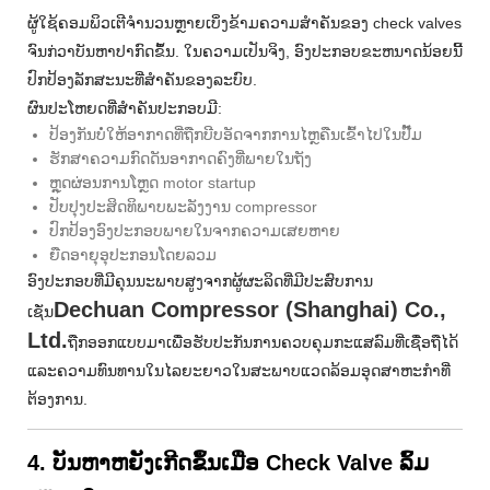
ຜູ້​ໃຊ້​ຄອມ​ພິວ​ເຕີ​ຈໍາ​ນວນ​ຫຼາຍ​ເບິ່ງ​ຂ້າມ​ຄວາມ​ສໍາ​ຄັນ​ຂອງ check valves
ຈົນ​ກ​່​ວາ​ບັນ​ຫາ​ປາ​ກົດ​ຂຶ້ນ​. ໃນຄວາມເປັນຈິງ, ອົງປະກອບຂະຫນາດນ້ອຍນີ້
ປົກປ້ອງລັກສະນະທີ່ສໍາຄັນຂອງລະບົບ.
ຜົນປະໂຫຍດທີ່ສໍາຄັນປະກອບມີ:
ປ້ອງກັນບໍ່ໃຫ້ອາກາດທີ່ຖືກບີບອັດຈາກການໄຫຼຄືນເຂົ້າໄປໃນປັ໊ມ
ຮັກສາຄວາມກົດດັນອາກາດຄົງທີ່ພາຍໃນຖັງ
ຫຼຸດຜ່ອນການໂຫຼດ motor startup
ປັບປຸງປະສິດທິພາບພະລັງງານ compressor
ປົກປ້ອງອົງປະກອບພາຍໃນຈາກຄວາມເສຍຫາຍ
ຍືດອາຍຸອຸປະກອນໂດຍລວມ
ອົງປະກອບທີ່ມີຄຸນນະພາບສູງຈາກຜູ້ຜະລິດທີ່ມີປະສົບການ
Dechuan Compressor (Shanghai) Co.,
ເຊັ່ນ
Ltd.
ຖືກອອກແບບມາເພື່ອຮັບປະກັນການຄວບຄຸມກະແສລົມທີ່ເຊື່ອຖືໄດ້
ແລະຄວາມທົນທານໃນໄລຍະຍາວໃນສະພາບແວດລ້ອມອຸດສາຫະກໍາທີ່
ຕ້ອງການ.
4. ບັນຫາຫຍັງເກີດຂຶ້ນເມື່ອ Check Valve ລົ້ມ