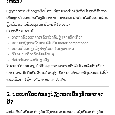
ເຫລວ?
ປ່ຽງກວດການເຮັດວຽກຜິດປົກກະຕິສາມາດເຮັດໃຫ້ເກີດບັນຫາທີ່ສັງເກດ
ເຫັນຫຼາຍໃນລະບົບເຄື່ອງອັດອາກາດ. ການກວດພົບກ່ອນໄວອັນຄວນຊ່ວຍ
ຫຼີກເວັ້ນຄວາມລົ້ມເຫຼວຂອງກົນຈັກທີ່ໃຫຍ່ກວ່າ.
ບັນຫາທົ່ວໄປລວມມີ:
ອາກາດຮົ່ວອອກຈາກເຄື່ອງອັດລົມຫຼັງຈາກປິດເຄື່ອງ
ຄວາມຫຍຸ້ງຍາກໃນການເລີ່ມຕົ້ນ motor compressor
ຄວາມກົດດັນຫຼຸດລົງຢ່າງໄວວາໃນຖັງອາກາດ
ຂີ່ຈັກຍານເຄື່ອງອັດລົມເລື້ອຍໆ
ປະສິດທິພາບລະບົບຫຼຸດລົງ
ໃນກໍລະນີຮ້າຍແຮງ, ມໍເຕີອັດສະແຕນອາດຈະດີ້ນລົນທີ່ຈະເລີ່ມຕົ້ນເນື່ອງ
ຈາກຄວາມກົດດັນກັບຄືນໄປບ່ອນສູງ. ນີ້ສາມາດທໍາລາຍອົງປະກອບໄຟຟ້າ
ແລະເພີ່ມຄ່າໃຊ້ຈ່າຍໃນການບໍາລຸງຮັກສາ.
5. ປະເພດໃດແດ່ຂອງປ່ຽງກວດເຄື່ອງອັດອາກາດ
ມີ?
ລະບົບບີບອັດທີ່ແຕກຕ່າງກັນໃຊ້ການອອກແບບວາວເຊັກທີ່ແຕກຕ່າງກັນ