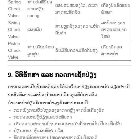
Spring
ການປິດທີ່ບັນຈຸ
ຕອບສະຫນອງໄວ, ຂະຫ
ເຄື່ອງບີບອັດແບບ
Check
ພາກຮຽນ
ນາດກະທັດລັດ
ພົກພາ
Valve
spring
Swing
ລະບົບທາງອາ
ການຫຼຸດລົງຂອງຄວາມກົດ
Check
ແຜ່ນພັບ
ກາດຂະຫນາດ
ດັນຕ່ໍາ
Valve
ໃຫຍ່
Piston
ການເຄື່ອນໄຫວ
ເຄື່ອງອັດອຸດ
Check
ຮັບມືກັບຄວາມກົດດັນສູງ
ລູກສູບ
ສາຫະກໍາ
Valve
9. ວິທີຮັກສາ ແລະ ກວດກາເຊັກປ່ຽງ
ການກວດກາເປັນປົກກະຕິຊ່ວຍໃຫ້ແນ່ໃຈວ່າປ່ຽງກວດກາເຮັດວຽກຢ່າງມີ
ປະສິດທິພາບແລະປ້ອງກັນຄວາມລົ້ມເຫຼວທີ່ບໍ່ຄາດຄິດ.
ຄໍາແນະນໍາກ່ຽວກັບການບໍາລຸງຮັກສາປະກອບມີ:
ກວດເບິ່ງການຮົ່ວໄຫຼຂອງອາກາດຫຼັງຈາກປິດເຄື່ອງອັດ
ກວດສອບກະທູ້ປ່ຽງແລະປະທັບຕາ
ເຮັດຄວາມສະອາດອົງປະກອບພາຍໃນຖ້າການປົນເປື້ອນເກີດຂື້ນ
ປ່ຽນສະເປ ຫຼືແຜ່ນທີ່ສວມໃສ່
ທົດສອບທິດທາງການໄຫຼຂອງອາກາດເປັນປົກກະຕິ