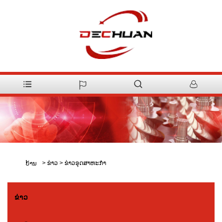
>
ຂ່າວ
>
ຂ່າວອຸດສາຫະກໍາ
ບ້ານ
ຂ່າວ