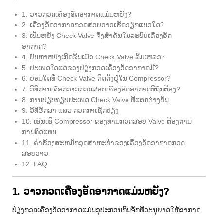
1. ວາວກວດເຄື່ອງອັດອາກາດແມ່ນຫຍັງ?
2. ເຄື່ອງອັດອາກາດກວດສອບວາວເຮັດວຽກແນວໃດ?
3. ເປັນຫຍັງ Check Valve ຈຶ່ງສຳຄັນໃນລະບົບເຄື່ອງອັດ
ອາກາດ?
4. ບັນຫາຫຍັງເກີດຂຶ້ນເມື່ອ Check Valve ລົ້ມເຫລວ?
5. ປະເພດໃດແດ່ຂອງປ່ຽງກວດເຄື່ອງອັດອາກາດມີ?
6. ບ່ອນໃດທີ່ Check Valve ຕິດຕັ້ງຢູ່ໃນ Compressor?
7. ວິທີການເລືອກວາວກວດສອບເຄື່ອງອັດອາກາດທີ່ຖືກຕ້ອງ?
8. ການປຽບທຽບປະເພດ Check Valve ທີ່ແຕກຕ່າງກັນ
9. ວິທີຮັກສາ ແລະ ກວດກາເຊັກປ່ຽງ
10. ເຊັນເຊີ Compressor ຂອງທ່ານກວດສອບ Valve ຕ້ອງການ
ການທົດແທນ
11. ຄໍາຮ້ອງສະຫມັກອຸດສາຫະກໍາຂອງເຄື່ອງອັດອາກາດກວດ
ສອບວາວ
12. FAQ
1. ວາວກວດເຄື່ອງອັດອາກາດແມ່ນຫຍັງ?
ປ່ຽງກວດເຄື່ອງອັດອາກາດແມ່ນອຸປະກອນກົນຈັກທີ່ອະນຸຍາດໃຫ້ອາກາດ