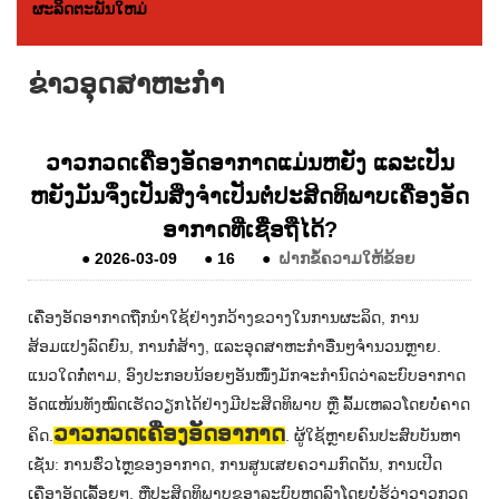
ຜະລິດຕະພັນໃຫມ່
ຂ່າວອຸດສາຫະກໍາ
ວາວກວດເຄື່ອງອັດອາກາດແມ່ນຫຍັງ ແລະເປັນ
ຫຍັງມັນຈຶ່ງເປັນສິ່ງຈຳເປັນຕໍ່ປະສິດທິພາບເຄື່ອງອັດ
ອາກາດທີ່ເຊື່ອຖືໄດ້?
●
2026-03-09
●
16
●
ຝາກຂໍ້ຄວາມໃຫ້ຂ້ອຍ
ເຄື່ອງອັດອາກາດຖືກນໍາໃຊ້ຢ່າງກວ້າງຂວາງໃນການຜະລິດ, ການ
ສ້ອມແປງລົດຍົນ, ການກໍ່ສ້າງ, ແລະອຸດສາຫະກໍາອື່ນໆຈໍານວນຫຼາຍ.
ແນວໃດກໍ່ຕາມ, ອົງປະກອບນ້ອຍໆອັນໜຶ່ງມັກຈະກຳນົດວ່າລະບົບອາກາດ
ອັດແໜ້ນທັງໝົດເຮັດວຽກໄດ້ຢ່າງມີປະສິດທິພາບ ຫຼື ລົ້ມເຫລວໂດຍບໍ່ຄາດ
ວາວກວດເຄື່ອງອັດອາກາດ
ຄິດ.
. ຜູ້ໃຊ້ຫຼາຍຄົນປະສົບບັນຫາ
ເຊັ່ນ: ການຮົ່ວໄຫຼຂອງອາກາດ, ການສູນເສຍຄວາມກົດດັນ, ການເປີດ
ເຄື່ອງອັດເລື້ອຍໆ, ຫຼືປະສິດທິພາບຂອງລະບົບຫຼຸດລົງໂດຍບໍ່ຮູ້ວ່າວາວກວດ