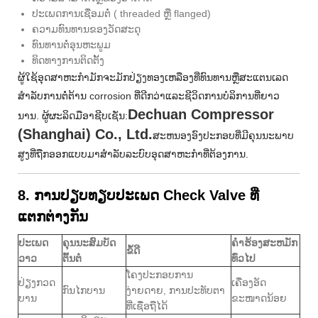
ປະເພດການເຊື່ອມຕໍ່ ( threaded ຫຼື flanged)
ຄວາມທົນທານຂອງວັດສະດຸ
ທົນທານຕໍ່ອຸນຫະພູມ
ທິດທາງການຕິດຕັ້ງ
ຜູ້ໃຊ້ອຸດສາຫະກໍາມັກຈະມັກປ່ຽງທອງເຫລືອງທີ່ທົນທານຫຼືສະແຕນເລດ
ສໍາລັບການຕໍ່ຕ້ານ corrosion ທີ່ດີກວ່າແລະຊີວິດການບໍລິການທີ່ຍາວ
Dechuan Compressor
ນານ. ຜູ້ຜະລິດມືອາຊີບເຊັ່ນ:
(Shanghai) Co., Ltd.
ສະຫນອງອົງປະກອບທີ່ມີຄຸນນະພາບ
ສູງທີ່ຖືກອອກແບບມາສໍາລັບລະບົບອຸດສາຫະກໍາທີ່ຕ້ອງການ.
8. ການປຽບທຽບປະເພດ Check Valve ທີ່
ແຕກຕ່າງກັນ
ປະເພດ
ຄຸນນະສົມບັດ
ຄໍາຮ້ອງສະຫມັກ
ຂໍ້ດີ
ວາວ
ຕົ້ນຕໍ
ທົ່ວໄປ
ໂຄງປະກອບການ
ປ່ຽງກວດ
ເຄື່ອງອັດ
ກົນ​ໄກ​ບານ​
ງ່າຍດາຍ, ການປະທັບຕາ
ບານ
ຂະໜາດນ້ອຍ
ທີ່ເຊື່ອຖືໄດ້