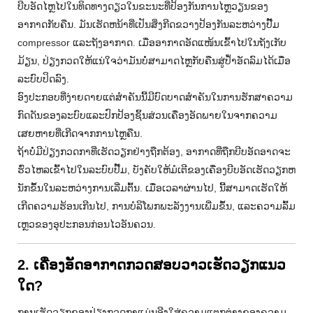
ບີບອັດໄຫຼໄປໃນທິດທາງດຽວໃນຂະນະທີ່ປ້ອງກັນການໄຫຼວຽນຂອງ
ອາກາດກັບຄືນ. ມັນເຮັດຫນ້າທີ່ເປັນສິ່ງກີດຂວາງປ້ອງກັນລະຫວ່າງປັ໊ມ
compressor ແລະຖັງອາກາດ. ເມື່ອອາກາດອັດແໜ້ນເຂົ້າໄປໃນຖັງເກັບ
ມ້ຽນ, ປ່ຽງກວດໃຫ້ແນ່ໃຈວ່າມັນບໍ່ສາມາດໄຫຼກັບຄືນສູ່ປໍ້າອັດລົມໄດ້ເມື່ອ
ລະບົບປິດລົງ.
ອົງປະກອບທີ່ງ່າຍດາຍແຕ່ສໍາຄັນນີ້ມີບົດບາດສໍາຄັນໃນການຮັກສາຄວາມ
ກົດດັນຂອງລະບົບແລະປົກປ້ອງຊິ້ນສ່ວນເຄື່ອງອັດພາຍໃນຈາກຄວາມ
ເສຍຫາຍທີ່ເກີດຈາກການໄຫຼຄືນ.
ຖ້າບໍ່ມີປ່ຽງກວດກາທີ່ເຮັດວຽກຢ່າງຖືກຕ້ອງ, ອາກາດທີ່ຖືກບີບອັດອາດຈະ
ຮົ່ວໄຫລເຂົ້າໄປໃນລະບົບປັ໊ມ, ບັງຄັບໃຫ້ມໍເຕີຂອງເຄື່ອງບີບອັດເຮັດວຽກຫ
ນັກຂຶ້ນໃນລະຫວ່າງການເລີ່ມຕົ້ນ. ເມື່ອເວລາຜ່ານໄປ, ນີ້ສາມາດເຮັດໃຫ້
ເກີດຄວາມຮ້ອນເກີນໄປ, ການບໍລິໂພກພະລັງງານເພີ່ມຂຶ້ນ, ແລະຄວາມລົ້ມ
ເຫຼວຂອງອຸປະກອນກ່ອນໄວອັນຄວນ.
2. ເຄື່ອງອັດອາກາດກວດສອບວາວເຮັດວຽກແນວ
ໃດ?
ການເຮັດວຽກຂອງປ່ຽງກວດກາແມ່ນອີງໃສ່ຄວາມແຕກຕ່າງຂອງຄວາມ