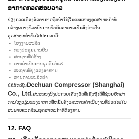
ອາກາດກວດສອບວາວ
ປ່ຽງກວດເຄື່ອງອັດອາກາດຖືກນໍາໃຊ້ໃນຂະແຫນງອຸດສາຫະກໍາທີ່
ກວ້າງຂວາງທີ່ລະບົບການບີບອັດອາກາດເປັນສິ່ງຈໍາເປັນ.
ອຸດສາຫະກໍາທົ່ວໄປປະກອບມີ:
ໂຮງງານຜະລິດ
ກອງ​ປະ​ຊຸມ​ຍານ​ຍົນ​
ສະຖານທີ່ກໍ່ສ້າງ
ການດໍາເນີນການຂຸດຄົ້ນບໍ່ແຮ່
ສະຖານທີ່ປຸງແຕ່ງອາຫານ
ສາຍການຜະລິດຢາ
Dechuan Compressor (Shanghai)
ບໍລິສັດເຊັ່ນ
Co., Ltd.
ສະຫນອງອົງປະກອບເຄື່ອງອັດທີ່ເຊື່ອຖືໄດ້ທີ່ຊ່ວຍຮັກສາ
ການໄຫຼວຽນຂອງອາກາດທີ່ຫມັ້ນຄົງແລະການດໍາເນີນງານທີ່ປອດໄພໃນ
ສະພາບແວດລ້ອມອຸດສາຫະກໍາທີ່ຕ້ອງການ.
12. FAQ