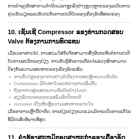
ການບໍາລຸງຮັກສາຕາມກໍານົດເວລາຫຼຸດລົງຢ່າງຫຼວງຫຼາຍຂອງລະບົບການ
ຢຸດເຮັດວຽກແລະຮັບປະກັນການປະຕິບັດຂອງເຄື່ອງອັດທີ່ສອດຄ່ອງ.
10. ເຊັນເຊີ Compressor ຂອງທ່ານກວດສອບ
Valve ຕ້ອງການການທົດແທນ
ເມື່ອເວລາຜ່ານໄປ, ການສວມໃສ່ກົນຈັກສາມາດສົ່ງຜົນກະທົບຕໍ່ການປະຕິ
ບັດການຜະນຶກຂອງປ່ຽງ. ການຮັບຮູ້ສັນຍານເຕືອນໄພລ່ວງໜ້າສາມາດ
ປ້ອງກັນຄວາມເສຍຫາຍຂອງເຄື່ອງອັດແໜ້ນ.
ການຮົ່ວໄຫຼຂອງອາກາດຢ່າງຕໍ່ເນື່ອງຈາກສະຫຼັບຄວາມກົດດັນ
Compressor ມີບັນຫາໃນລະຫວ່າງການເລີ່ມຕົ້ນ
ຖັງອາກາດສູນເສຍຄວາມກົດດັນຢ່າງໄວວາ
ສຽງລົບກວນຂອງກະແສລົມຜິດປົກກະຕິ
corrosion ເບິ່ງເຫັນຫຼືຄວາມເສຍຫາຍພາຍໃນ
ເມື່ອອາການເຫຼົ່ານີ້ປາກົດ, ການປ່ຽນປ່ຽງກວດແມ່ນມັກຈະເປັນການແກ້ໄຂ
ທີ່ມີປະສິດທິພາບທີ່ສຸດ.
11. ຄໍາຮ້ອງສະຫມັກອຸດສາຫະກໍາຂອງເຄື່ອງອັດ