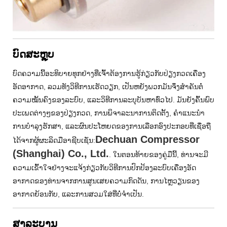
ບົດສະຫຼຸບ
ບົດຄວາມນີ້ອະທິບາຍທຸກຢ່າງທີ່ເຈົ້າຕ້ອງການຮູ້ກ່ຽວກັບປ່ຽງກວດເຄື່ອງ
ອັດອາກາດ, ລວມທັງວິທີການເຮັດວຽກ, ເປັນຫຍັງພວກມັນຈຶ່ງສຳຄັນຕໍ່
ຄວາມໝັ້ນຄົງຂອງລະບົບ, ແລະວິທີການລະບຸບັນຫາທົ່ວໄປ. ມັນຍັງຄົ້ນພົບ
ປະເພດຕ່າງໆຂອງປ່ຽງກວດ, ການພິຈາລະນາການຕິດຕັ້ງ, ຄໍາແນະນໍາ
ການບໍາລຸງຮັກສາ, ແລະຜົນປະໂຫຍດຂອງການເລືອກອົງປະກອບທີ່ເຊື່ອຖື
Dechuan Compressor
ໄດ້ຈາກຜູ້ຜະລິດມືອາຊີບເຊັ່ນ:
(Shanghai) Co., Ltd.
. ໃນຕອນທ້າຍຂອງຄູ່ມືນີ້, ທ່ານຈະມີ
ຄວາມເຂົ້າໃຈຢ່າງຈະແຈ້ງກ່ຽວກັບວິທີການປົກປ້ອງລະບົບເຄື່ອງອັດ
ອາກາດຂອງທ່ານຈາກການສູນເສຍຄວາມກົດດັນ, ການໄຫຼວຽນຂອງ
ອາກາດຍ້ອນກັບ, ແລະການສວມໃສ່ທີ່ບໍ່ຈໍາເປັນ.
ສາລະບານ